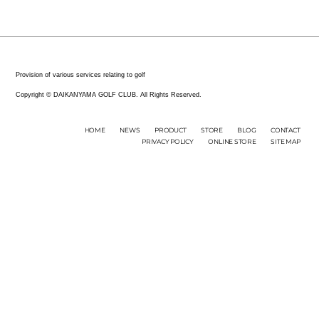
Provision of various services relating to golf
Copyright © DAIKANYAMA GOLF CLUB. All Rights Reserved.
HOME
NEWS
PRODUCT
STORE
BLOG
CONTACT
PRIVACY POLICY
ONLINE STORE
SITE MAP